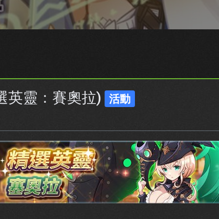
(精選英靈：賽奧拉)
活動