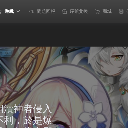
遊戲
問題回報
序號兌換
商城
個瀆神者侵入
不利，於是爆