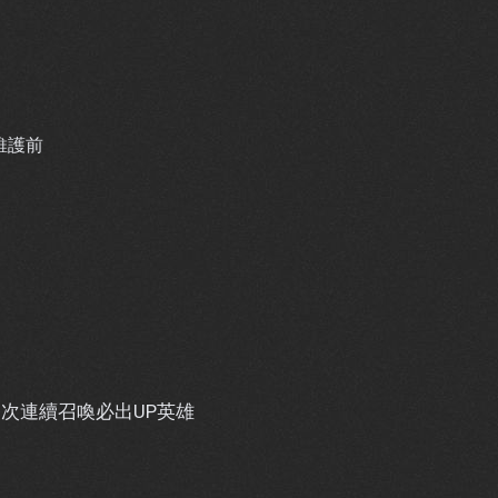
 維護前
6次連續召喚必出UP英雄