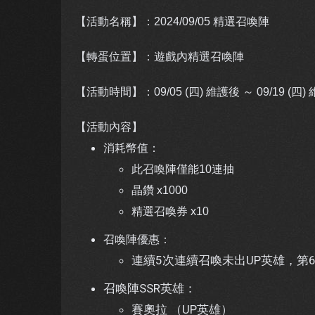
【活動名稱】：2024/09/05 精選召喚陣
【轉蛋位置】：遊戲內精選召喚陣
【活動時間】：09/05
(四) 維護後 ～ 09/19 (四)
【活動內容】
消耗幣值：
此召喚陣僅能10連抽
晶鑽 x1000
精選召喚券 x10
召喚陣優惠：
連續5次連續召喚未出UP英雄，第
召喚陣SSR英雄：
賽奧拉 （UP英雄）