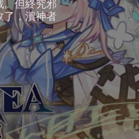
戰。但終究邪
敗了，瀆神者