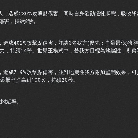
人，造成230%攻擊點傷害，同時自身發動犧牲狀態，吸收
的傷害，持續8秒。
，造成402%攻擊點傷害，並讓3名我方(優先：血量最低)獲得
禦力，持續14秒。世界王模式中，若我方目標為地屬性，則會
，造成719%攻擊點傷害，並對地屬性我方附加堅韌效果，可
爆擊率提高到100％，持續20秒。
態閃避率。