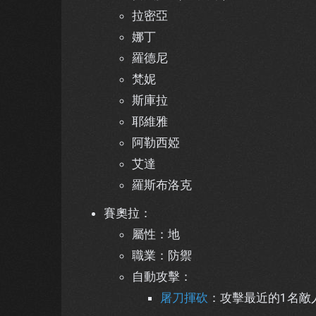
拉密亞
娜丁
羅德尼
梵妮
斯庫拉
耶維雅
阿勒西婭
艾達
羅斯布洛克
賽奧拉：
屬性：地
職業：防禦
自動攻擊：
屠刀揮砍
：攻擊最近的1名敵