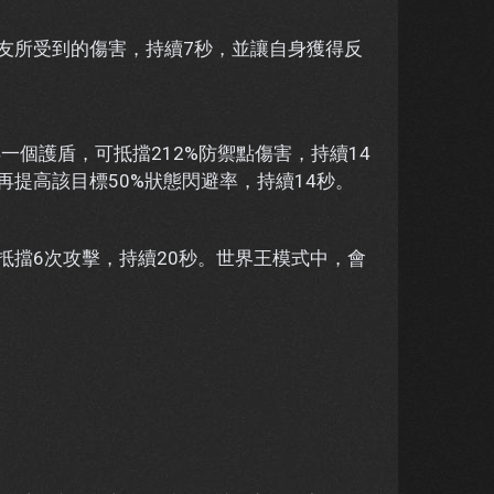
隊友所受到的傷害，持續7秒，並讓自身獲得反
一個護盾，可抵擋212%防禦點傷害，持續14
再提高該目標50%狀態閃避率，持續14秒。
抵擋6次攻擊，持續20秒。世界王模式中，會