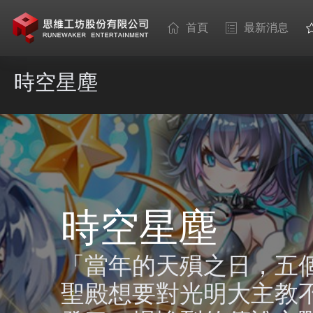
首頁
最新消息
時空星塵
時空星塵
「當年的天殞之日，五
聖殿想要對光明大主教