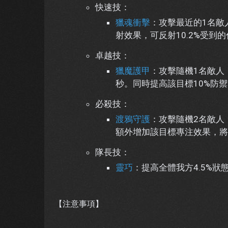
快速技：
獵魂衝擊
：攻擊最近的1名敵
射效果，可反射10.2%受到
卓越技：
獵魔護甲
：攻擊隨機1名敵人
秒。同時提高該目標10%防
必殺技：
渡鴉守護
：攻擊隨機2名敵人
額外增加該目標專注效果，將
隊長技：
靈巧
：提高全體我方4.5%狀
【注意事項】