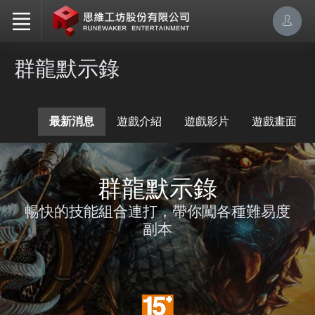
群龍默示錄
最新消息
遊戲介紹
遊戲影片
遊戲畫面
群龍默示錄
暢快的技能組合連打，帶你闖各種難易度
副本