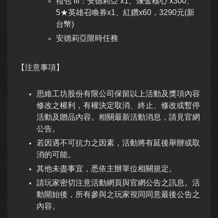
禮包 III：安德莉亞 x1、煉金核心 x300、
5★英雄召喚券x1、紅鑽x60，3290元(新
台幣)
安德莉亞限時任務
【注意事項】
思維工坊股份有限公司保留以上活動及獎項內容
修改之權利，有權決定取消、終止、修改或暫停
活動及贈品內容。相關最新活動消息，請見官網
公告。
若因遇不可抗力之因素，活動將有延後舉辦或取
消的可能。
其他未盡事宜，悉依主辦單位相關規定。
請玩家密切注意活動網頁與官網公告之訊息。活
動開始後，所有參與之玩家視同同意最後公告之
內容。