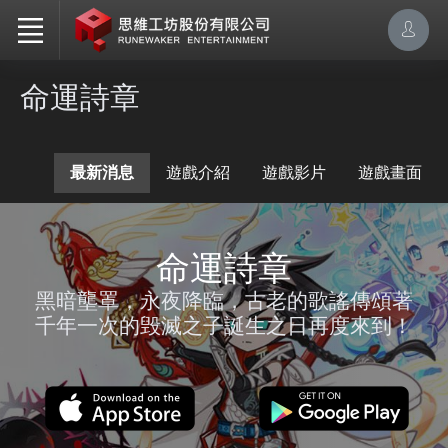
命運詩章
最新消息
遊戲介紹
遊戲影片
遊戲畫面
命運詩章
黑暗壟罩，永夜降臨，古老的歌謠傳頌著
千年一次的毁滅之子誕生之日再度來到！