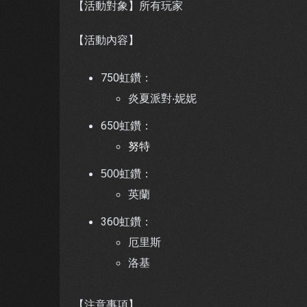
【活動對象】所有玩家
【活動內容】
750虹鑽：
炎夏派對‧妮妮
650虹鑽：
努特
500虹鑽：
英蘭
360虹鑽：
厄里斯
洛基
【注意事項】