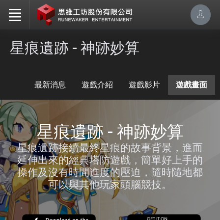
星痕遺跡 - 神跡妙算
最新消息
遊戲介紹
遊戲影片
遊戲畫面
星痕遺跡 - 神跡妙算
星痕遺跡接續最終星痕的故事背景，進而
延伸出來的經典塔防遊戲，簡單好上手的
操作及沒有時間進度的壓迫，隨時隨地都
可以與其他玩家頭腦競技。