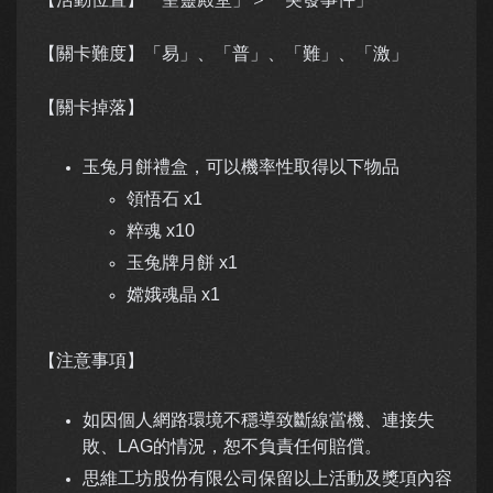
【關卡難度】「易」、「普」、「難」、「激」
【關卡掉落】
玉兔月餅禮盒，可以機率性取得以下物品
領悟石 x1
粹魂 x10
玉兔牌月餅 x1
嫦娥魂晶 x1
【注意事項】
如因個人網路環境不穩導致斷線當機、連接失
敗、LAG的情況，恕不負責任何賠償。
思維工坊股份有限公司保留以上活動及獎項內容