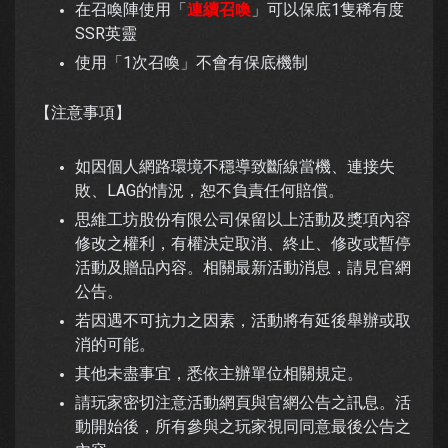
在召喚陣使用「
連續召喚
」可以保底1隻稀有度
SSR英靈
使用「1次召喚」不會有保底機制
【注意事項】
如因個人網路環境不穩導致斷線當機、連接失
敗、LAG的情況，恕不負責任何賠償。
思維工坊股份有限公司保留以上活動及獎項內容
修改之權利，有權決定取消、終止、修改或暫停
活動及贈品內容。相關最新活動消息，請見官網
公告。
若因遇不可抗力之因素，活動將有延後舉辦或取
消的可能。
其他未盡事宜，悉依主辦單位相關規定。
請玩家密切注意活動網頁與官網公告之訊息。活
動開始後，所有參與之玩家視同同意最後公告之