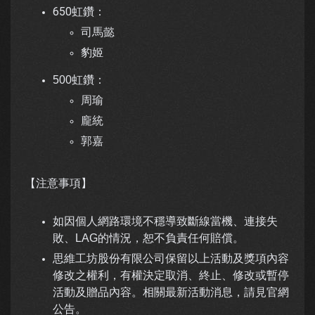
650虹鑽：
司馬懿
豹姬
500虹鑽：
周瑜
龐統
郭嘉
【注意事項】
如因個人網路環境不穩導致斷線當機、連接失
敗、LAG的情況，恕不負責任何賠償。
思維工坊股份有限公司保留以上活動及獎項內容
修改之權利，有權決定取消、終止、修改或暫停
活動及贈品內容。相關最新活動消息，請見官網
公告。