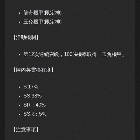
龍舟機甲(限定神)
玉兔機甲(限定神)
【活動機制】
第12次連續召喚，100%機率取得「玉兔機甲」
【陣內英靈稀有度】
S:17%
SS:38%
SR：40%
SSR：5%
【注意事項】