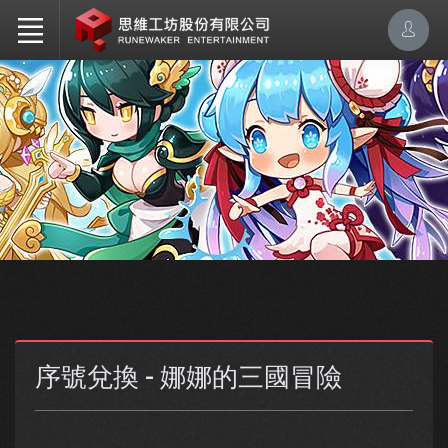
序號兌換 - 娜娜的三國冒險